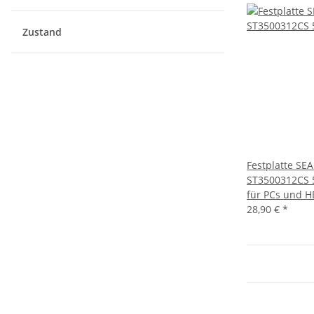
Zustand
Festplatte SE
ST3500312CS 
für PCs und 
28,90 €
*