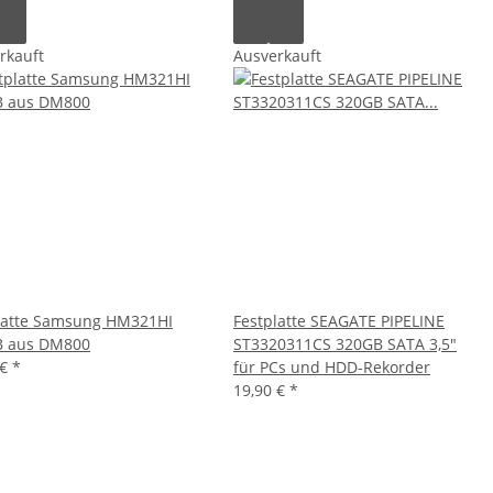
rkauft
Ausverkauft
latte Samsung HM321HI
Festplatte SEAGATE PIPELINE
B aus DM800
ST3320311CS 320GB SATA 3,5"
 €
*
für PCs und HDD-Rekorder
19,90 €
*