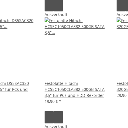
Ausverkauft
Ausve
tachi DS5SAC320
Festplatte Hitachi
Festp
5" für PCs und
HCS5C1050CLA382 500GB SATA
320G
3,5" für PCs und HDD-Rekorder
29,90
19,90 €
*
Ausverkauft