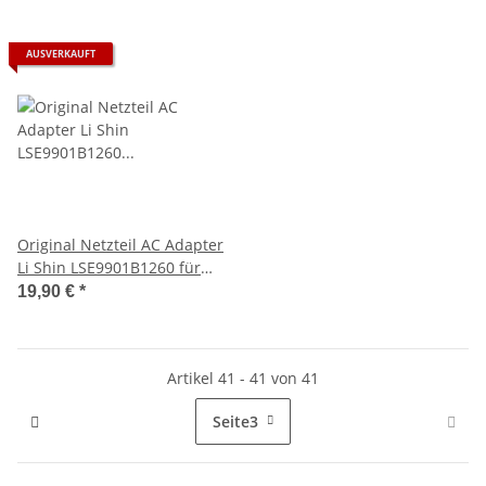
AUSVERKAUFT
Original Netzteil AC Adapter
Li Shin LSE9901B1260 für
Monitor LCD-TFT 2,1X5,5mm
19,90 €
*
Artikel 41 - 41 von 41
Seite
3