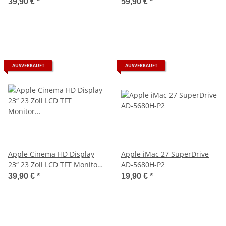
silber Model A1082
39,90 €
*
59,90 €
*
AUSVERKAUFT
AUSVERKAUFT
Apple Cinema HD Display
Apple iMac 27 SuperDrive
23“ 23 Zoll LCD TFT Monitor
AD-5680H-P2
silber Model A1082
39,90 €
*
19,90 €
*