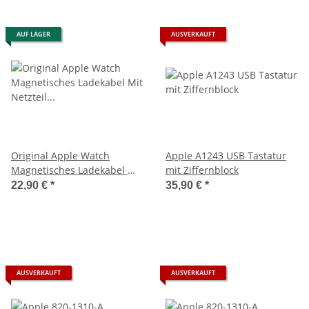
AUF LAGER
AUSVERKAUFT
Original Apple Watch
Apple A1243 USB Tastatur
Magnetisches Ladekabel Mit
mit Ziffernblock
Netzteil Series 1 2 3 4 5 6 7
22,90 €
*
35,90 €
*
SE
AUSVERKAUFT
AUSVERKAUFT