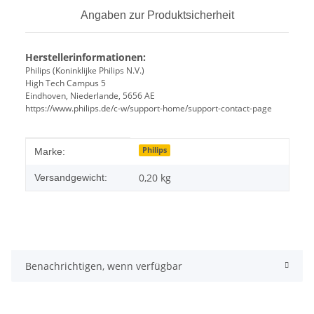
Angaben zur Produktsicherheit
Herstellerinformationen:
Philips (Koninklijke Philips N.V.)
High Tech Campus 5
Eindhoven, Niederlande, 5656 AE
https://www.philips.de/c-w/support-home/support-contact-page
Produkteigenschaft
Wert
Philips
Marke:
0,20 kg
Versandgewicht:
Benachrichtigen, wenn verfügbar