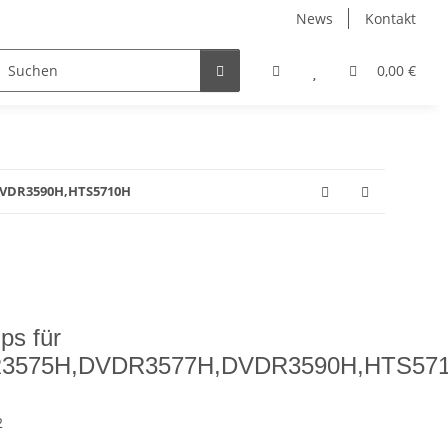
News
Kontakt
0,00 €
DVDR3590H,HTS5710H
ps für
3575H,DVDR3577H,DVDR3590H,HTS57
2