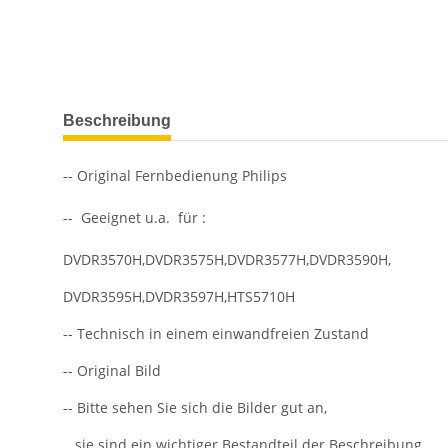
weitere Registerkarten anzeigen
Beschreibung
-- Original Fernbedienung Philips
-- Geeignet u.a. für :
DVDR3570H,DVDR3575H,DVDR3577H,DVDR3590H,
DVDR3595H,DVDR3597H,HTS5710H
-- Technisch in einem einwandfreien Zustand
-- Original Bild
-- Bitte sehen Sie sich die Bilder gut an,
sie sind ein wichtiger Bestandteil der Beschreibung