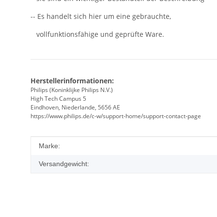
-- Es handelt sich hier um eine gebrauchte,
vollfunktionsfähige und geprüfte Ware.
Herstellerinformationen:
Philips (Koninklijke Philips N.V.)
High Tech Campus 5
Eindhoven, Niederlande, 5656 AE
https://www.philips.de/c-w/support-home/support-contact-page
Produkteigenschaft
Wert
Marke:
Versandgewicht: