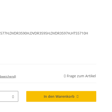
577H,DVDR3590H,DVDR3595H,DVDR3597H,HTS5710H
Frage zum Artikel
abweichend)
In den Warenkorb