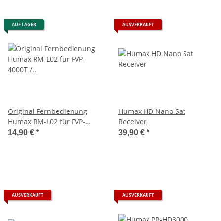
AUF LAGER
AUSVERKAUFT
Original Fernbedienung
Humax HD Nano Sat
Humax RM-L02 für FVP-
Receiver
4000T / iCord Pro
14,90 €
*
39,90 €
*
AUSVERKAUFT
AUSVERKAUFT