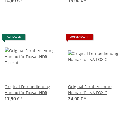
14,90 €
*
13,90 €
*
AUF LAGER
AUSVERKAUFT
Original Fernbedienung
Original Fernbedienung
Humax für Foxsat-HDR
Humax für NA FOX C
Freesat
17,90 €
*
24,90 €
*