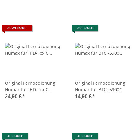
AUSVERKAUFT
AUF LAGER
Original Fernbedienung
Original Fernbedienung
Humax für iHD-Fox C
Humax für BTCI-5900C
Kabelreceiver
24,90 €
*
14,90 €
*
AUF LAGER
AUF LAGER