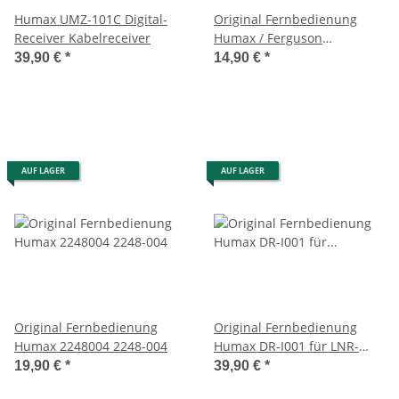
Humax UMZ-101C Digital-
Original Fernbedienung
Receiver Kabelreceiver
Humax / Ferguson
RC1523103/00 für FDTT2500
39,90 €
*
14,90 €
*
AUF LAGER
AUF LAGER
Original Fernbedienung
Original Fernbedienung
Humax 2248004 2248-004
Humax DR-I001 für LNR-
26DTT,LNR-17DTT
19,90 €
*
39,90 €
*