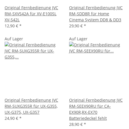
Original Fernbedienung JVC
Original Fernbedienung JVC
RM-SXVS42A für XV-E100SL
RM-SDD8R für Home
XV-S42L
Cinema System DD8 & DD3
12,90 €
*
29,90 €
*
Auf Lager
Auf Lager
Original Fernbedienung JVC
Original Fernbedienung JVC
RM-SUXG355R für UX-G355,
RM-SEEX90RU für CA-
UX-G375, UX-G357
EX90R,RX-EX70
24,90 €
*
Batteriedeckel fehlt
28,90 €
*