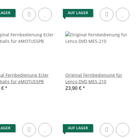
LAGER
AUF LAGER
nal Fernbedienung Ecler
Original Fernbedienung für
tialis für eMOTUS5PB
Lenco DVD MES-210
0 €
*
23,90 €
*
LAGER
AUF LAGER