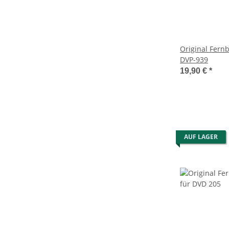
Original Fern
DVP-939
19,90 €
*
AUF LAGER