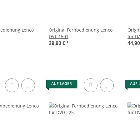
bedienung Lenco
Original Fernbedienung Lenco
Origi
DVT-1501
für D
29,90 €
*
44,9
AUF LAGER
AUF 