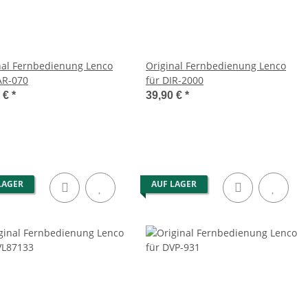
nal Fernbedienung Lenco
Original Fernbedienung Lenco
AR-070
für DIR-2000
0 €
*
39,90 €
*
LAGER
AUF LAGER