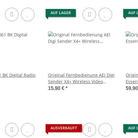
AUF LAGER
AUF 
 BK Digital Radio
Original Fernbedienung AEI Digi
Origi
Sender X4+ Wireless Video
Essen
System Sender Dg20Tx
15,90 €
*
59,9
AUSVERKAUFT
AUF 