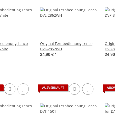
bedienung Lenco
Original Fernbedienung Lenco
Origi
White
DVL-2862WH
DVP-8
34,90 €
*
24,9
AUSVERKAUFT
AUSV