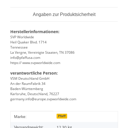
Angaben zur Produktsicherheit
Herstellerinformationen:
SVP Worldwide
Heil Quaker Blvd. 1714
Tennessee
La Vergne, Vereinigte Staaten, TN 37086
info@pfaffusa.com
https:// www.svpworldwide.com
verantwortliche Person:
VSM Deutschland GmbH
An der RaumFabrik 34
Baden-Württemberg
Karlsruhe, Deutschland, 76227
germany.info@europe.svpworldwide.com
Produkteigenschaft
Wert
Pfaff
Marke:
12,30 kg
Versandgewicht: