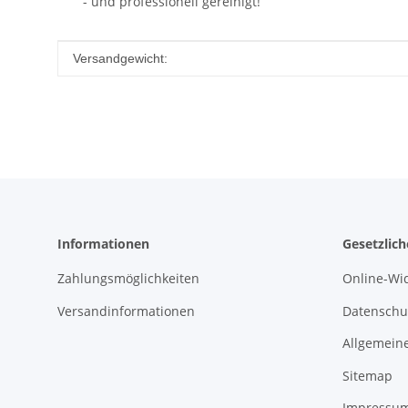
- und professionell gereinigt!
Produkteigenschaft
Wert
Versandgewicht:
Informationen
Gesetzlic
Zahlungsmöglichkeiten
Online-Wi
Versandinformationen
Datenschu
Allgemein
Sitemap
Impressu