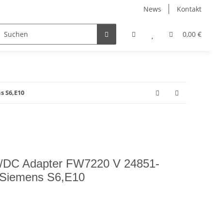
News
Kontakt
0,00 €
s S6,E10
AC/DC Adapter FW7220 V 24851-
. Siemens S6,E10