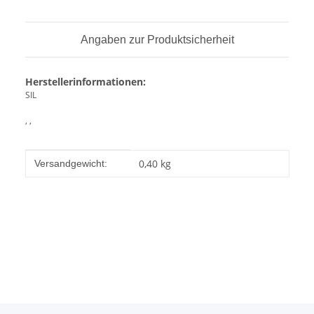
Angaben zur Produktsicherheit
Herstellerinformationen:
SIL
, ,
Produkteigenschaft
Wert
0,40 kg
Versandgewicht: