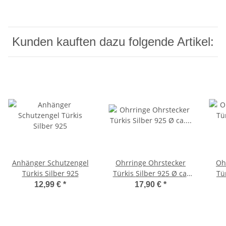
Kunden kauften dazu folgende Artikel:
Anhänger Schutzengel
Ohrringe Ohrstecker
Oh
Türkis Silber 925
Türkis Silber 925 Ø ca.
Türkis S
11 mm (Nr 1812-1)
12,99 €
*
17,90 €
*