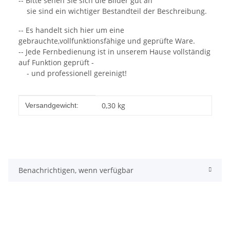
-- Bitte sehen Sie sich die Bilder gut an
sie sind ein wichtiger Bestandteil der Beschreibung.
-- Es handelt sich hier um eine
gebrauchte,vollfunktionsfähige und geprüfte Ware.
-- Jede Fernbedienung ist in unserem Hause vollständig
auf Funktion geprüft -
- und professionell gereinigt!
Produkteigenschaft
Wert
0,30 kg
Versandgewicht:
Benachrichtigen, wenn verfügbar