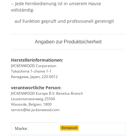
-- Jede Fernbedienung ist in unserem Hause
vollständig-
auf Funktion geprüft und professionell gereinigt!
Angaben zur Produktsicherheit
Herstellerinformationen:
JVCKENWOOD Corporation
Takashima 1-chome 1-1
Kanagawa, Japan, 220-0012
verantwortliche Person:
JVCKENWOOD Europe B.V. Benelux Branch
Leuvensesteenweg 2550A
Vilvoorde, Belgien, 1800
service@be.jvckenwood.com
Produkteigenschaft
Wert
Kenwood
Marke: