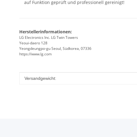
auf Funktion geprüft und professionell gereinigt!
Herstellerinformationen:
LG Electronics Inc. LG Twin Towers
Yeoui-daero 128
Yeongdeungpo-gu Seoul, Südkorea, 07336
https://www.lg.com
Produkteigenschaft
Wert
Versandgewicht: