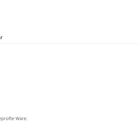
r
geprüfte Ware.