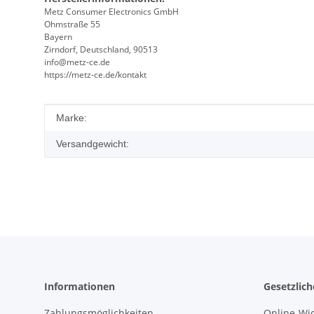
Metz Consumer Electronics GmbH
Ohmstraße 55
Bayern
Zirndorf, Deutschland, 90513
info@metz-ce.de
https://metz-ce.de/kontakt
Produkteigenschaft
Wert
Marke:
Versandgewicht:
Informationen
Gesetzlic
Zahlungsmöglichkeiten
Online-Wi