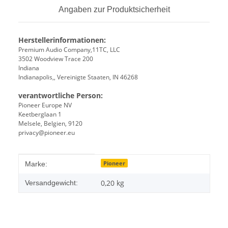
Angaben zur Produktsicherheit
Herstellerinformationen:
Premium Audio Company,11TC, LLC
3502 Woodview Trace 200
Indiana
Indianapolis,, Vereinigte Staaten, IN 46268
verantwortliche Person:
Pioneer Europe NV
Keetberglaan 1
Melsele, Belgien, 9120
privacy@pioneer.eu
Produkteigenschaft
Wert
Pioneer
Marke:
0,20 kg
Versandgewicht: