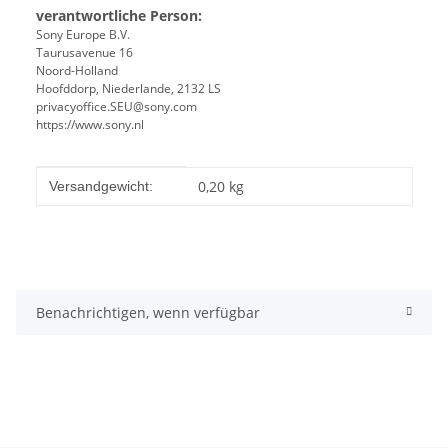
verantwortliche Person:
Sony Europe B.V.
Taurusavenue 16
Noord-Holland
Hoofddorp, Niederlande, 2132 LS
privacyoffice.SEU@sony.com
https://www.sony.nl
Produkteigenschaft
Wert
0,20 kg
Versandgewicht:
Benachrichtigen, wenn verfügbar