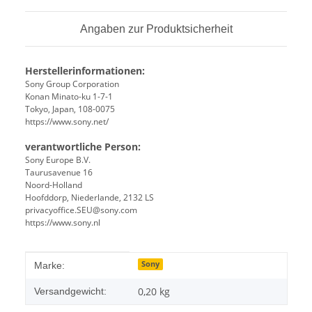
Angaben zur Produktsicherheit
Herstellerinformationen:
Sony Group Corporation
Konan Minato-ku 1-7-1
Tokyo, Japan, 108-0075
https://www.sony.net/
verantwortliche Person:
Sony Europe B.V.
Taurusavenue 16
Noord-Holland
Hoofddorp, Niederlande, 2132 LS
privacyoffice.SEU@sony.com
https://www.sony.nl
Produkteigenschaft
Wert
Sony
Marke:
0,20 kg
Versandgewicht: