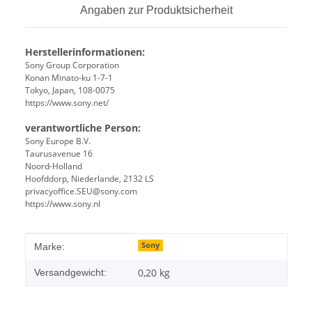
Angaben zur Produktsicherheit
Herstellerinformationen:
Sony Group Corporation
Konan Minato-ku 1-7-1
Tokyo, Japan, 108-0075
https://www.sony.net/
verantwortliche Person:
Sony Europe B.V.
Taurusavenue 16
Noord-Holland
Hoofddorp, Niederlande, 2132 LS
privacyoffice.SEU@sony.com
https://www.sony.nl
Produkteigenschaft
Wert
Sony
Marke:
0,20 kg
Versandgewicht: