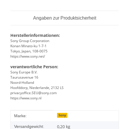
Angaben zur Produktsicherheit
Herstellerinformationen:
Sony Group Corporation
Konan Minato-ku 1-7-1
Tokyo, Japan, 108-0075
https://www.sony.net/
verantwortliche Person:
Sony Europe B.V.
Taurusavenue 16
Noord-Holland
Hoofddorp, Niederlande, 2132 LS
privacyoffice.SEU@sony.com
https://www.sony.nl
Produkteigenschaft
Wert
Sony
Marke:
0,20 kg
Versandgewicht: