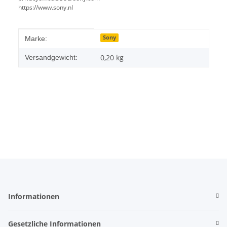
https://www.sony.nl
Produkteigenschaft
Wert
Sony
Marke:
0,20 kg
Versandgewicht:
Informationen
Gesetzliche Informationen