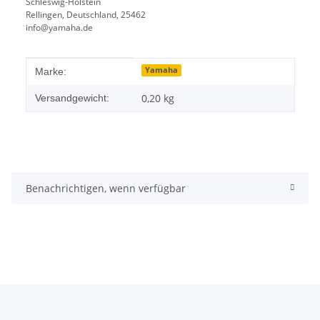
Schleswig-Holstein
Rellingen, Deutschland, 25462
info@yamaha.de
Produkteigenschaft
Wert
Yamaha
Marke:
0,20 kg
Versandgewicht:
Benachrichtigen, wenn verfügbar