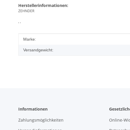
Herstellerinformationen:
ZEHNDER
, ,
Produkteigenschaft
Wert
Marke:
Versandgewicht:
Informationen
Gesetzlic
Zahlungsmöglichkeiten
Online-Wi