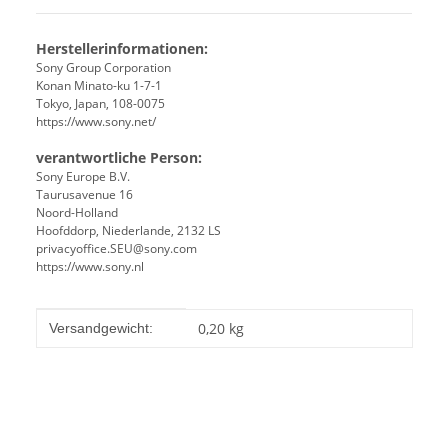
Herstellerinformationen:
Sony Group Corporation
Konan Minato-ku 1-7-1
Tokyo, Japan, 108-0075
https://www.sony.net/
verantwortliche Person:
Sony Europe B.V.
Taurusavenue 16
Noord-Holland
Hoofddorp, Niederlande, 2132 LS
privacyoffice.SEU@sony.com
https://www.sony.nl
Produkteigenschaft
Wert
0,20 kg
Versandgewicht: