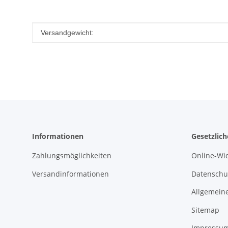
Produkteigenschaft
Wert
Versandgewicht:
Informationen
Gesetzlic
Zahlungsmöglichkeiten
Online-Wi
Versandinformationen
Datenschu
Allgemein
Sitemap
Impressu