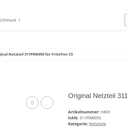
Schmuck
ginal Netzteil 311P0W055 für Fritz!Fon C5
Original Netzteil 3
Artikelnummer:
n869
HAN:
311P0W055
Kategorie:
Netzteile