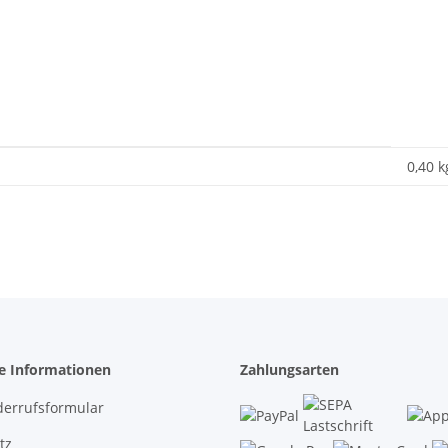
0,40 k
he Informationen
Zahlungsarten
derrufsformular
tz