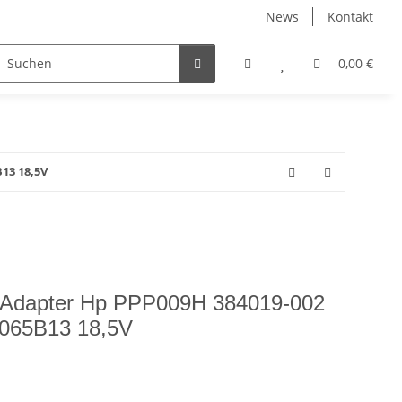
News
Kontakt
0,00 €
13 18,5V
Ac Adapter Hp PPP009H 384019-002
065B13 18,5V