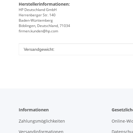
Herstellerinformationen:
HP Deutschland GmbH
Herrenberger Str. 140
Baden-Württemberg
Böblingen, Deutschland, 71034
firmen.kunden@hp.com
Produkteigenschaft
Wert
Versandgewicht:
Informationen
Gesetzlic
Zahlungsmöglichkeiten
Online-Wi
Versandinformationen
Datenschu