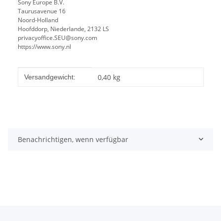
Sony Europe B.V.
Taurusavenue 16
Noord-Holland
Hoofddorp, Niederlande, 2132 LS
privacyoffice.SEU@sony.com
https://www.sony.nl
Produkteigenschaft
Wert
0,40 kg
Versandgewicht:
Benachrichtigen, wenn verfügbar