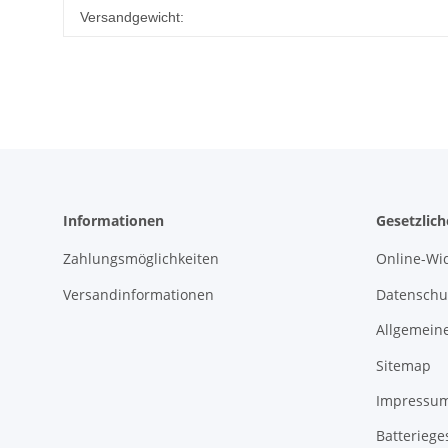
Produkteigenschaft
Wert
Versandgewicht:
Informationen
Gesetzlic
Zahlungsmöglichkeiten
Online-Wi
Versandinformationen
Datenschu
Allgemein
Sitemap
Impressu
Batteriege