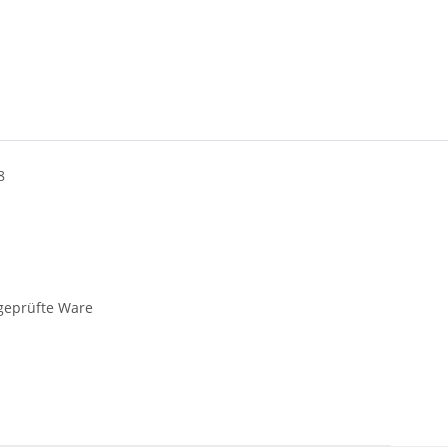
8
 geprüfte Ware