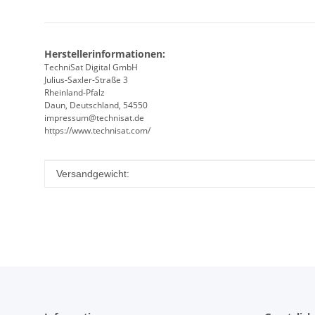
Herstellerinformationen:
TechniSat Digital GmbH
Julius-Saxler-Straße 3
Rheinland-Pfalz
Daun, Deutschland, 54550
impressum@technisat.de
https://www.technisat.com/
Produkteigenschaft
Wert
Versandgewicht: