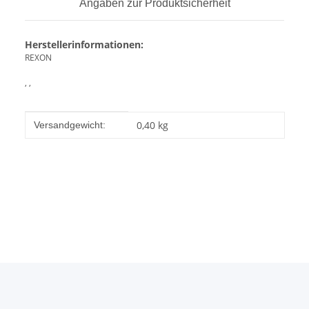
Angaben zur Produktsicherheit
Herstellerinformationen:
REXON
, ,
Produkteigenschaft
Wert
0,40 kg
Versandgewicht: