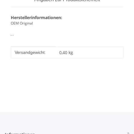
Herstellerinformationen:
OEM Original
, ,
Produkteigenschaft
Wert
0,40 kg
Versandgewicht: