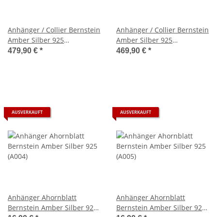
Anhänger / Collier Bernstein
Anhänger / Collier Bernstein
Amber Silber 925
Amber Silber 925
Unikat,Handarbeit 128 gr
Unikat,Handarbeit 131 gr
479,90 €
*
469,90 €
*
(A2199)
(A2200)
AUSVERKAUFT
AUSVERKAUFT
Anhänger Ahornblatt
Anhänger Ahornblatt
Bernstein Amber Silber 925
Bernstein Amber Silber 925