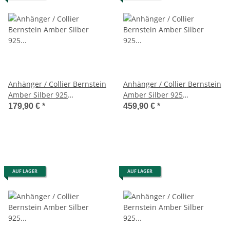
Anhänger / Collier Bernstein
Anhänger / Collier Bernstein
Amber Silber 925
Amber Silber 925
Unikat,Handarbeit (A2238)
Unikat,Handarbeit 117 Gr
179,90 €
*
459,90 €
*
(A2198)
AUF LAGER
AUF LAGER