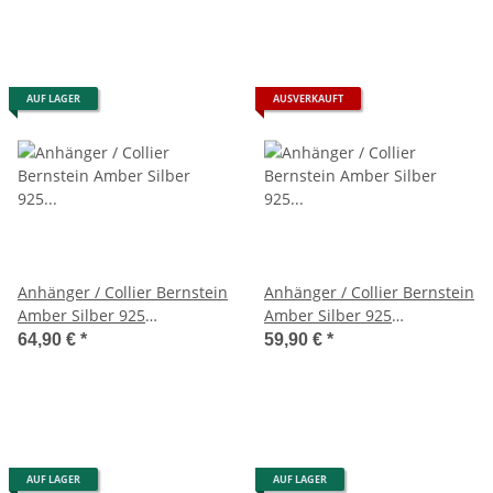
AUF LAGER
AUSVERKAUFT
Anhänger / Collier Bernstein
Anhänger / Collier Bernstein
Amber Silber 925
Amber Silber 925
Unikat,Handarbeit (A2191)
Unikat,Handarbeit (A2192)
64,90 €
*
59,90 €
*
AUF LAGER
AUF LAGER