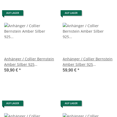
AUF LAGER
AUF LAGER
Anhänger / Collier Bernstein
Anhänger / Collier Bernstein
Amber Silber 925
Amber Silber 925
Unikat,Handarbeit (A2182)
Unikat,Handarbeit (A2183)
59,90 €
*
59,90 €
*
AUF LAGER
AUF LAGER