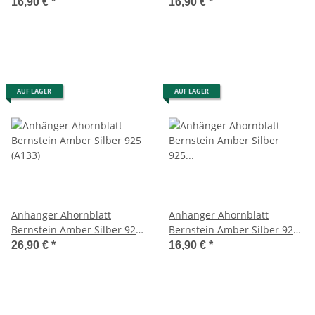
(A004)
(A005)
16,90 €
*
16,90 €
*
AUF LAGER
AUF LAGER
Anhänger Ahornblatt
Anhänger Ahornblatt
Bernstein Amber Silber 925
Bernstein Amber Silber 925
(A133)
Rhodoniert! (A267)
26,90 €
*
16,90 €
*