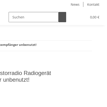
News
Kontakt
0,00 €
unkempfänger unbenutzt!
storradio Radiogerät
 unbenutzt!